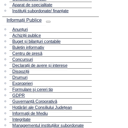
Aparat de specialitate
Instituții subordonate/ finanțate
Informații Publice
Anunțuri
Achiziții publice
Buget și bilanțuri contabile
Buletin informativ
Centru de presă
Concursuri
Declarații de avere și interese
Dispoziții
Drumuri
Exproprieri
Formulare şi cereri tip
GDPR
Guvernanță Corporativă
Hotărâri ale Consiliului Județean
Informaţii de Mediu
Integritate
Managementul instituțiilor subordonate