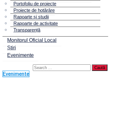
Portofoliu de proiecte
Proiecte de hotărâre
Rapoarte și studii
Rapoarte de activitate
Transparență
Monitorul Oficial Local
Știri
Evenimente
Evenimente
Proiect: Cinci
biserici de lemn din
Bihor vor fi