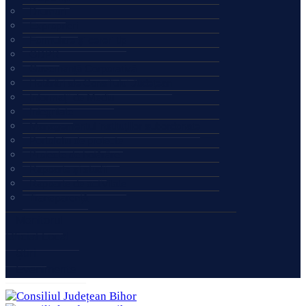
Drumuri
Exproprieri
Formulare şi cereri tip
GDPR
Guvernanță Corporativă
Hotărâri ale Consiliului Județean
Informaţii de Mediu
Integritate
Managementul instituțiilor subordonate
Portofoliu de proiecte
Proiecte de hotărâre
Rapoarte și studii
Rapoarte de activitate
Transparență
Monitorul
Oficial Local
Știri
Evenimente