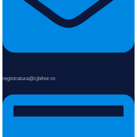
registratura@cjbihor.ro