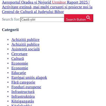
Aeroportul Oradea și Nojorid
Următor
Raport 2025 |
Activitate extinsă, mai mulți cursanți și proiecte noi la
Centrul de Cultură al Județului Bihor
Search for:
Search Button
Categorii
Achizitii publice
Achizitii publice
Asistență socială
Cercetare
Cultură
Economie
Economie
Educație
Európai uniós alapok
Fără categorie
Fonduri europene
Infrastructură
Infrastruktúra
Közigazgatás
Közlekedési