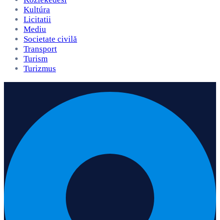
Kultúra
Licitatii
Mediu
Societate civilă
Transport
Turism
Turizmus