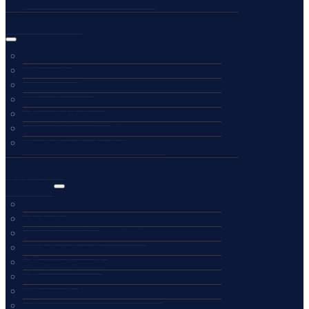
Conducere
Legislație
Președinte
Vicepreședinți
Secretar general
Consiliul Județean
Aparat de specialitate
Instituții subordonate/ finanțate
Informații
Publice
Anunțuri
Achiziții publice
Buget și bilanțuri contabile
Buletin informativ
Centru de presă
Concursuri
Declarații de avere și interese
Dispoziții