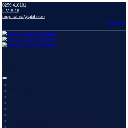
0259 410181
L-V: 8-16
registratura@cjbihor.ro
Contact
Acasă
Despre Bihor
Scurt istoric
Profil administrativ-teritorial
Cadru natural
Turism
Economie
Cultură
Strategia Județului Bihor
Manual de Identitate Vizuală