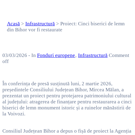
restaurate
Acasă
>
Infrastructură
>
Proiect: Cinci biserici de lemn
din Bihor vor fi restaurate
03/03/2026
- In
Fonduri europene
‚
Infrastructură
Comment
off
În conferința de presă susținută luni, 2 martie 2026,
președintele Consiliului Județean Bihor, Mircea Mălan, a
prezentat un proiect pentru protejarea patrimoniului cultural
al județului: atragerea de finanțare pentru restaurarea a cinci
biserici de lemn monument istoric și a ruinelor mănăstirii de
la Voivozi.
Consiliul Județean Bihor a depus o fișă de proiect la Agenția