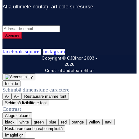
Află ultimele noutăți, articole și resurse
facebook-square
instagram
Copyright © CJBihor 2003 -
2026
Consiliul Județean Bihor
Închide
Schimbă dimensiune caractere
A-
A+
Restaurare mărime font
Schimbă lizibilitate font
Contrast
Alege culoare
black
white
green
blue
red
orange
yellow
navi
Restaurare configurație implicită
Imagini gri