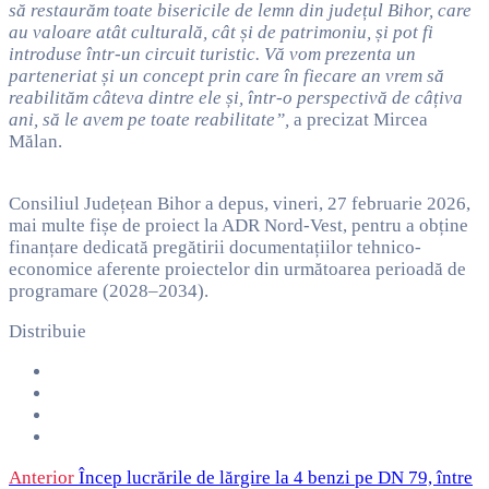
să restaurăm toate bisericile de lemn din județul Bihor, care
au valoare atât culturală, cât și de patrimoniu, și pot fi
introduse într-un circuit turistic. Vă vom prezenta un
parteneriat și un concept prin care în fiecare an vrem să
reabilităm câteva dintre ele și, într-o perspectivă de câțiva
ani, să le avem pe toate reabilitate”,
a precizat Mircea
Mălan.
Consiliul Județean Bihor a depus, vineri, 27 februarie 2026,
mai multe fișe de proiect la ADR Nord-Vest, pentru a obține
finanțare dedicată pregătirii documentațiilor tehnico-
economice aferente proiectelor din următoarea perioadă de
programare (2028–2034).
Distribuie
Anterior
Încep lucrările de lărgire la 4 benzi pe DN 79, între