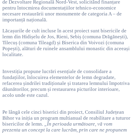
de Dezvoltare Regională Nord-Vest, solicitând finanțare
pentru întocmirea documentațiilor tehnico-economice
necesare restaurării unor monumente de categoria A – de
importanță națională.
Lăcașurile de cult incluse în acest proiect sunt bisericile de
lemn din Hidișelu de Jos, Rieni, Sebiș (comuna Drăgănești),
Tilecuș (comuna Tileagd) și Biserica din Voivozi (comuna
Popești), alături de ruinele ansamblului monastic din aceeași
localitate.
Investiția propune lucrări esențiale de consolidare a
fundațiilor, înlocuirea elementelor de lemn degradate,
refacerea șindrilei tradiționale și tratarea lemnului împotriva
dăunătorilor, precum și restaurarea picturilor interioare,
acolo unde este cazul.
Pe lângă cele cinci biserici din proiect, Consiliul Județean
Bihor va iniția un program multianual de reabilitare a tuturor
bisericilor de lemn.
„În perioada următoare, vă vom
prezenta un concept la care lucrăm, prin care ne propunem