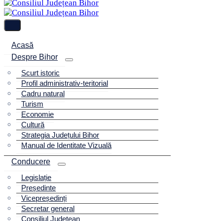
Acasă
Despre Bihor
Scurt istoric
Profil administrativ-teritorial
Cadru natural
Turism
Economie
Cultură
Strategia Județului Bihor
Manual de Identitate Vizuală
Conducere
Legislație
Președinte
Vicepreședinți
Secretar general
Consiliul Județean