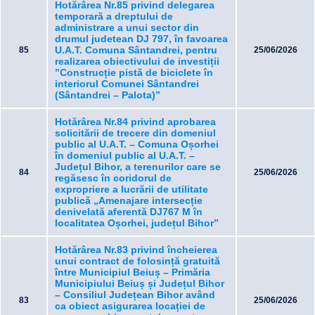
Hotărârea Nr.85 privind delegarea
temporară a dreptului de
administrare a unui sector din
drumul judetean DJ 797, în favoarea
U.A.T. Comuna Sântandrei, pentru
85
25/06/2026
realizarea obiectivului de investiții
”Construcție pistă de biciclete în
interiorul Comunei Sântandrei
(Sântandrei – Palota)”
Hotărârea Nr.84 privind aprobarea
solicitării de trecere din domeniul
public al U.A.T. – Comuna Oșorhei
în domeniul public al U.A.T. –
Județul Bihor, a terenurilor care se
84
25/06/2026
regăsesc în coridorul de
expropriere a lucrării de utilitate
publică „Amenajare intersecție
denivelată aferentă DJ767 M în
localitatea Oșorhei, județul Bihor”
Hotărârea Nr.83 privind încheierea
unui contract de folosință gratuită
între Municipiul Beiuș – Primăria
Municipiului Beiuș și Județul Bihor
– Consiliul Județean Bihor având
83
25/06/2026
ca obiect asigurarea locației de