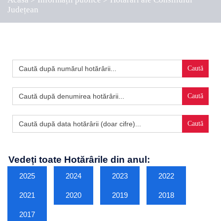
Județean
Search
for:
Search
for:
Search
for:
Vedeți toate Hotărârile din anul:
2025
2024
2023
2022
2021
2020
2019
2018
2017