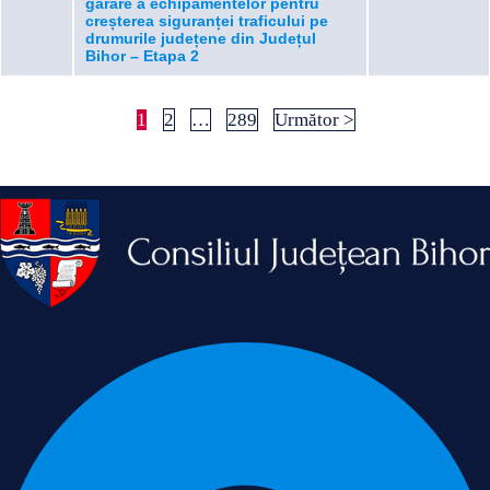
garare a echipamentelor pentru
creșterea siguranței traficului pe
drumurile județene din Județul
Bihor – Etapa 2
1
2
…
289
Următor >