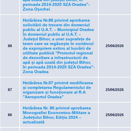
perioada 2014-2020 SZA Oradea”-
Zona Oșorhei
Hotărârea Nr.88 privind aprobarea
solicitării de trecere din domeniul
public al U.A.T. – Municipiul Oradea
în domeniul public al U.A.T. –
Județul Bihor, a unei suprafețe de
teren care se regăsește în coridorul
88
25/06/2026
de expropriere extins al lucrării de
utilitate publică ”Proiectul regional
de dezvoltare a infrastructurii de
apă și apă uzată din județul Bihor,
în perioada 2014-2020 SZA Oradea”-
Zona Oradea
Hotărârea Nr.87 privind modificarea
și completarea Regulamentului de
87
25/06/2026
organizare și funcționare al R.A
”Aeroportul Oradea”
Hotărârea Nr. 86 privind aprobarea
Monografiei Economico-Militare a
86
25/06/2026
Județului Bihor, Ediția 2024 –
actualizată