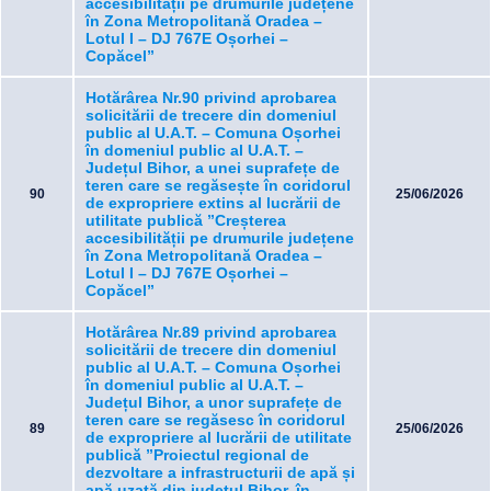
accesibilității pe drumurile județene
în Zona Metropolitană Oradea –
Lotul I – DJ 767E Oșorhei –
Copăcel”
Hotărârea Nr.90 privind aprobarea
solicitării de trecere din domeniul
public al U.A.T. – Comuna Oșorhei
în domeniul public al U.A.T. –
Județul Bihor, a unei suprafețe de
teren care se regăsește în coridorul
90
25/06/2026
de expropriere extins al lucrării de
utilitate publică ”Creșterea
accesibilității pe drumurile județene
în Zona Metropolitană Oradea –
Lotul I – DJ 767E Oșorhei –
Copăcel”
Hotărârea Nr.89 privind aprobarea
solicitării de trecere din domeniul
public al U.A.T. – Comuna Oșorhei
în domeniul public al U.A.T. –
Județul Bihor, a unor suprafețe de
teren care se regăsesc în coridorul
89
25/06/2026
de expropriere al lucrării de utilitate
publică ”Proiectul regional de
dezvoltare a infrastructurii de apă și
apă uzată din județul Bihor, în