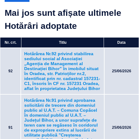
Mai jos sunt afișate ultimele
Hotărâri adoptate
Nr. crt.
Titlu
Data
Hotărârea Nr.92 privind stabilirea
sediului social al Asociației
„Agenția de Management al
Destinației Bihor” în imobilul situat
92
25/06/2026
în Oradea, str. Patrioților nr.2,
identificat prin nr. cadastral 157231-
C1, înscris în CF nr. 157231 Oradea,
aflat în proprietatea Județului Bihor
Hotărârea Nr.91 privind aprobarea
solicitării de trecere din domeniul
public al U.A.T. – Comuna Copăcel
în domeniul public al U.A.T. –
Județul Bihor, a unor suprafețe de
teren care se regăsesc în coridorul
91
25/06/2026
de expropriere extins al lucrării de
utilitate publică ”Creșterea