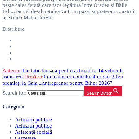
peste calea ferată care face legătura între Oradea și Băile
Felix, iar cel de-al optulea va fi un pasaj suprateran construit
pe strada Matei Corvin.
Distribuie
Anterior
Licitație lansată pentru achiziția a 14 vehicule
tram-tren
Următor
Cei mai mari contribuabili din Bihor,
premiați la Gala „Antreprenor pentru Bihor 2026”
Search for:
Search Button
Categorii
Achizitii publice
Achizitii publice
Asistență socială
Cercetare