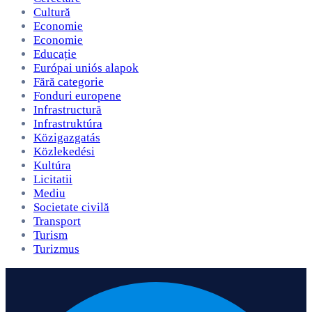
Cultură
Economie
Economie
Educație
Európai uniós alapok
Fără categorie
Fonduri europene
Infrastructură
Infrastruktúra
Közigazgatás
Közlekedési
Kultúra
Licitatii
Mediu
Societate civilă
Transport
Turism
Turizmus