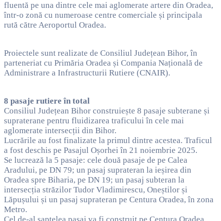
fluentă pe una dintre cele mai aglomerate artere din Oradea,
într-o zonă cu numeroase centre comerciale și principala
rută către Aeroportul Oradea.
Proiectele sunt realizate de Consiliul Județean Bihor, în
parteneriat cu Primăria Oradea și Compania Națională de
Administrare a Infrastructurii Rutiere (CNAIR).
8 pasaje rutiere în total
Consiliul Județean Bihor construiește 8 pasaje subterane și
supraterane pentru fluidizarea traficului în cele mai
aglomerate intersecții din Bihor.
Lucrările au fost finalizate la primul dintre acestea. Traficul
a fost deschis pe Pasajul Oșorhei în 21 noiembrie 2025.
Se lucrează la 5 pasaje: cele două pasaje de pe Calea
Aradului, pe DN 79; un pasaj suprateran la ieșirea din
Oradea spre Biharia, pe DN 19; un pasaj subteran la
intersecția străzilor Tudor Vladimirescu, Oneștilor și
Lăpușului și un pasaj suprateran pe Centura Oradea, în zona
Metro.
Cel de-al șaptelea pasaj va fi construit pe Centura Oradea