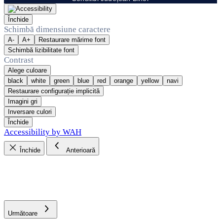
Închide
Schimbă dimensiune caractere
A-
A+
Restaurare mărime font
Schimbă lizibilitate font
Contrast
Alege culoare
black
white
green
blue
red
orange
yellow
navi
Restaurare configurație implicită
Imagini gri
Inversare culori
Închide
Accessibility by WAH
Închide
Anterioară
Următoare