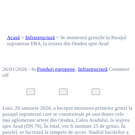
ieșirea din Oradea
spre Arad
Acasă
>
Infrastructură
>
Se montează grinzile la Pasajul
suprateran ERA, la ieșirea din Oradea spre Arad
26/01/2026
- In
Fonduri europene
‚
Infrastructură
Comment
off
Luni, 26 ianuarie 2026, a început montarea primelor grinzi la
pasajul suprateran care se construiește pe una dintre cele
mai aglomerate artere din Oradea, Calea Aradului, la ieșirea
spre Arad (DN 79). În total, vor fi montate 25 de grinzi. În
paralel, se lucrează la rampele de acces. Stadiul lucrărilor a