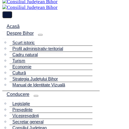
Acasă
Despre Bihor
Scurt istoric
Profil administrativ-teritorial
Cadru natural
Turism
Economie
Cultură
Strategia Județului Bihor
Manual de Identitate Vizuală
Conducere
Legislație
Președinte
Vicepreședinți
Secretar general
Consiliul Județean