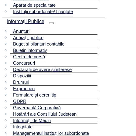
Aparat de specialitate
Instituții subordonate/ finanțate
Informații Publice
Anunțuri
Achiziții publice
Buget și bilanțuri contabile
Buletin informativ
Centru de presă
Concursuri
Declarații de avere și interese
Dispoziții
Drumuri
Exproprieri
Formulare şi cereri tip
GDPR
Guvernanță Corporativă
Hotărâri ale Consiliului Județean
Informaţii de Mediu
Integritate
Managementul instituțiilor subordonate