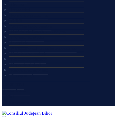
Drumuri
Exproprieri
Formulare şi cereri tip
GDPR
Guvernanță Corporativă
Hotărâri ale Consiliului Județean
Informaţii de Mediu
Integritate
Managementul instituțiilor subordonate
Portofoliu de proiecte
Proiecte de hotărâre
Rapoarte și studii
Rapoarte de activitate
Transparență
Monitorul
Oficial Local
Știri
Evenimente