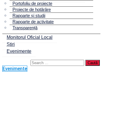
Portofoliu de proiecte
Proiecte de hotărâre
Rapoarte și studii
Rapoarte de activitate
Transparență
Monitorul Oficial Local
Știri
Evenimente
Evenimente
Se montează
grinzile la Pasajul
suprateran ERA, la