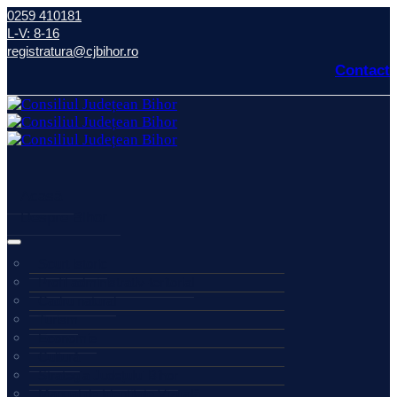
0259 410181
L-V: 8-16
registratura@cjbihor.ro
Contact
Acasă
Despre Bihor
Scurt istoric
Profil administrativ-teritorial
Cadru natural
Turism
Economie
Cultură
Strategia Județului Bihor
Manual de Identitate Vizuală