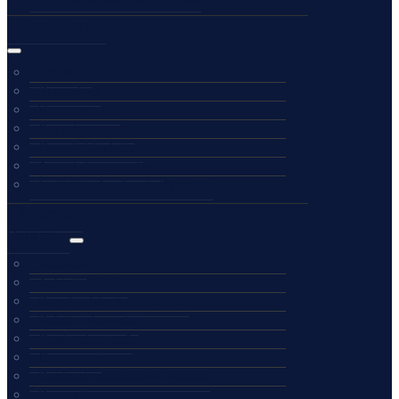
Conducere
Legislație
Președinte
Vicepreședinți
Secretar general
Consiliul Județean
Aparat de specialitate
Instituții subordonate/ finanțate
Informații
Publice
Anunțuri
Achiziții publice
Buget și bilanțuri contabile
Buletin informativ
Centru de presă
Concursuri
Declarații de avere și interese
Dispoziții