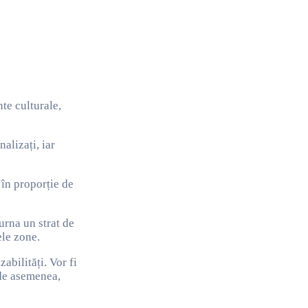
te culturale,
alizați, iar
 în proporție de
turna un strat de
ele zone.
abilități. Vor fi
 de asemenea,