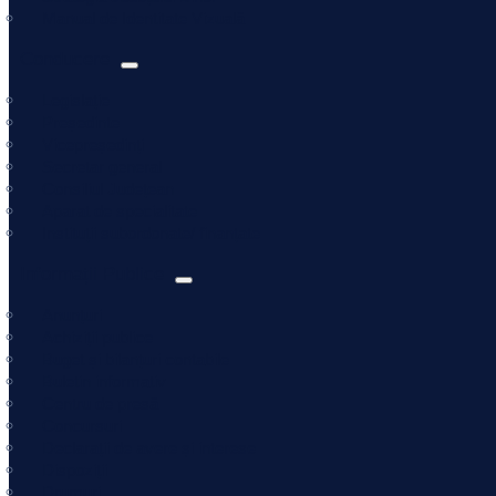
Manual de Identitate Vizuală
Conducere
Legislație
Președinte
Vicepreședinți
Secretar general
Consiliul Județean
Aparat de specialitate
Instituții subordonate/ finanțate
Informații Publice
Anunțuri
Achiziții publice
Buget și bilanțuri contabile
Buletin informativ
Centru de presă
Concursuri
Declarații de avere și interese
Dispoziții
Drumuri