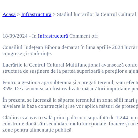
Acasă
>
Infrastructură
>
Stadiul lucrărilor la Centrul Cultural
18/09/2024
- In
Infrastructură
Comment off
Consiliul Județean Bihor a demarat în luna aprilie 2024 lucrări
congrese și conferințe.
Lucrările la Centrul Cultural Multifuncțional avansează conform 
structura de susținere de la partea superioară a pereților a aju
Pentru a gestiona apa subterană și a pregăti terenul, s-au efectu
35%. De asemenea, au fost realizate măsurători importante pentr
În prezent, se lucrează la săparea terenului în zona sălii mari ș
nivelare la baza construcției și se vor aplica măsuri de protec
Clădirea va avea o sală principală cu o suprafaţă de 1.244 mp şi
construite două săli secundare multifuncţionale, foaiere şi un 
zone pentru alimentație publică.