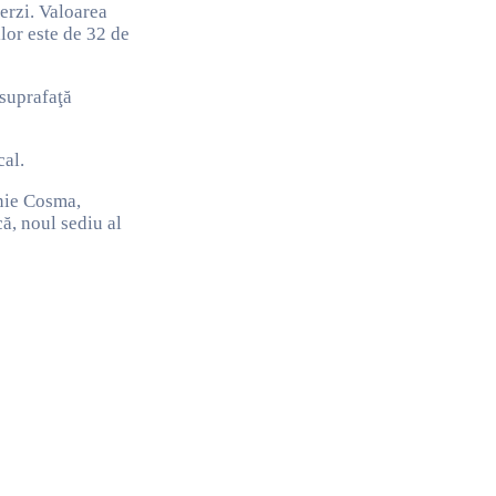
verzi. Valoarea
lor este de 32 de
 suprafaţă
cal.
enie Cosma,
ă, noul sediu al