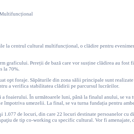
 Multifuncțional
le la centrul cultural multifuncțional, o clădire pentru evenimen
graficului. Pereții de bază care vor susține clădirea au fost fin
ns la 70%.
at opt foraje. Săpăturile din zona sălii principale sunt realizate
u a verifica stabilitatea clădirii pe parcursul lucrărilor.
i a foaierului. În următoarele luni, până la finalul anului, se va 
ție împotriva umezelii. La final, se va turna fundația pentru amb
 1.077 de locuri, din care 22 locuri destinate persoanelor cu diz
spaţiu de tip co-working cu specific cultural. Vor fi amenajate,