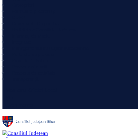
Exproprieri
Formulare şi cereri tip
GDPR
Guvernanță Corporativă
Hotărâri ale Consiliului Județean
Informaţii de Mediu
Integritate
Managementul instituțiilor subordonate
Portofoliu de proiecte
Proiecte de hotărâre
Rapoarte și studii
Rapoarte de activitate
Transparență
Monitorul Oficial Local
Știri
Evenimente