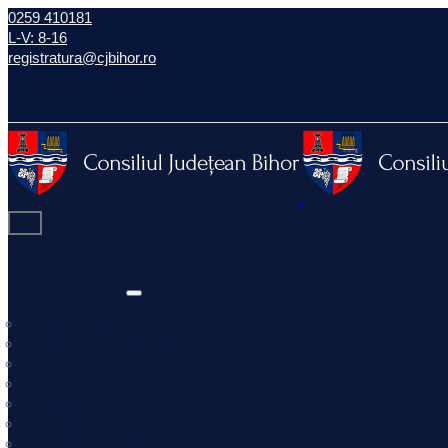
0259 410181
L-V: 8-16
registratura@cjbihor.ro
Acasă
Despre Bihor
Scurt istoric
Profil administrativ-teritorial
Cadru natural
Turism
Economie
Cultură
Strategia Județului Bihor