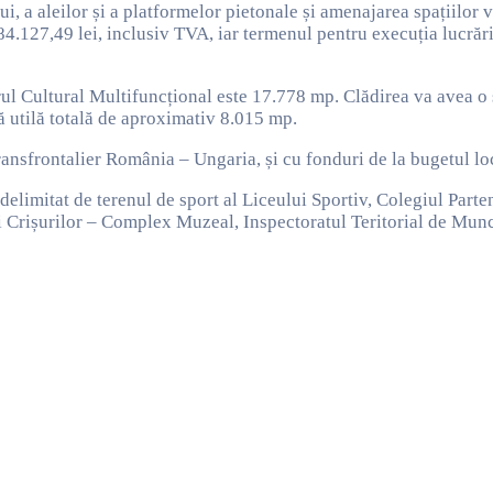
ui, a aleilor și a platformelor pietonale și amenajarea spațiilor 
4.127,49 lei, inclusiv TVA, iar termenul pentru execuția lucrări
rul Cultural Multifuncțional este 17.778 mp. Clădirea va avea o
ă utilă totală de aproximativ 8.015 mp.
ransfrontalier România – Ungaria, și cu fonduri de la bugetul lo
delimitat de terenul de sport al Liceului Sportiv, Colegiul Part
 Crișurilor – Complex Muzeal, Inspectoratul Teritorial de Munc