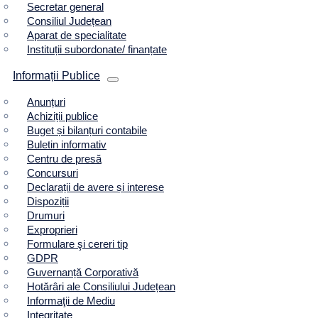
Secretar general
Consiliul Județean
Aparat de specialitate
Instituții subordonate/ finanțate
Informații Publice
Anunțuri
Achiziții publice
Buget și bilanțuri contabile
Buletin informativ
Centru de presă
Concursuri
Declarații de avere și interese
Dispoziții
Drumuri
Exproprieri
Formulare şi cereri tip
GDPR
Guvernanță Corporativă
Hotărâri ale Consiliului Județean
Informaţii de Mediu
Integritate